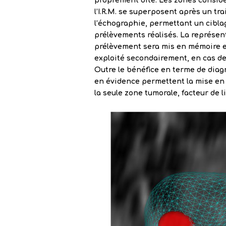
proprement dite. Les zones consid
l’I.R.M. se superposent après un tr
l’échographie, permettant un cibl
prélèvements réalisés. La représen
prélèvement sera mis en mémoire et
exploité secondairement, en cas de
Outre le bénéfice en terme de diagn
en évidence permettent la mise en p
la seule zone tumorale, facteur de l